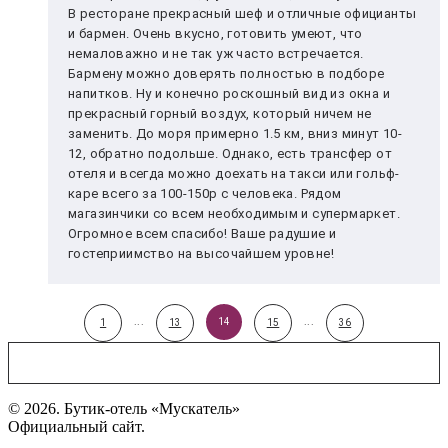
В ресторане прекрасный шеф и отличные официанты
и бармен. Очень вкусно, готовить умеют, что
немаловажно и не так уж часто встречается.
Бармену можно доверять полностью в подборе
напитков. Ну и конечно роскошный вид из окна и
прекрасный горный воздух, который ничем не
заменить. До моря примерно 1.5 км, вниз минут 10-
12, обратно подольше. Однако, есть трансфер от
отеля и всегда можно доехать на такси или гольф-
каре всего за 100-150р с человека. Рядом
магазинчики со всем необходимым и супермаркет.
Огромное всем спасибо! Ваше радушие и
гостеприимство на высочайшем уровне!
...
14
...
1
13
15
36
© 2026. Бутик-отель «Мускатель»
Официальный сайт.