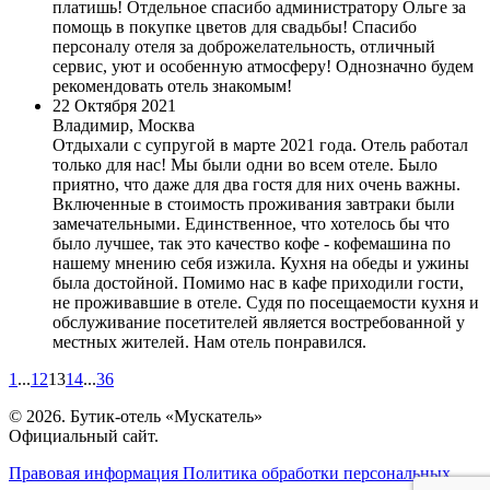
платишь! Отдельное спасибо администратору Ольге за
помощь в покупке цветов для свадьбы! Спасибо
персоналу отеля за доброжелательность, отличный
сервис, уют и особенную атмосферу! Однозначно будем
рекомендовать отель знакомым!
22 Октября 2021
Владимир, Москва
Отдыхали с супругой в марте 2021 года. Отель работал
только для нас! Мы были одни во всем отеле. Было
приятно, что даже для два гостя для них очень важны.
Включенные в стоимость проживания завтраки были
замечательными. Единственное, что хотелось бы что
было лучшее, так это качество кофе - кофемашина по
нашему мнению себя изжила. Кухня на обеды и ужины
была достойной. Помимо нас в кафе приходили гости,
не проживавшие в отеле. Судя по посещаемости кухня и
обслуживание посетителей является востребованной у
местных жителей. Нам отель понравился.
1
...
12
13
14
...
36
© 2026. Бутик-отель «Мускатель»
Официальный сайт.
Правовая информация
Политика обработки персональных