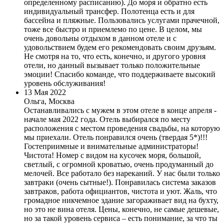
определенному расписанию). До моря и обратно есть
индивидуальный трансфер. Полотенца есть и для
бассейна и пляжные. Пользовались услугами прачечной,
тоже все быстро и приемлемо по цене. В целом, мы
очень довольны отдыхом в данном отеле и с
удовольствием будем его рекомендовать своим друзьям.
Не смотря на то, что есть, конечно, и другого уровня
отели, но данный вызывает только положительные
эмоции! Спасибо команде, что поддерживаете высокий
уровень обслуживания!
13 Мая 2022
Ольга, Москва
Останавливались с мужем в этом отеле в конце апреля -
начале мая 2022 года. Отель выбирался по месту
расположения с местом проведения свадьбы, на которую
мы приехали. Отель понравился очень (твердая 5*)!!!
Гостеприимные и внимательные администраторы!
Чистота! Номер с видом на кусочек моря, большой,
светлый, с огромной кроватью, очень продуманный до
мелочей. Все работало без нареканий. У нас были только
завтраки (очень сытные!). Понравилась система заказов
завтраков, работа официантов, чистота и уют. Жаль, что
громадное никчемное здание загораживает вид на бухту,
но это не вина отеля. Цены, конечно, не самые дешевые,
но за такой уровень сервиса – есть понимание, за что ты