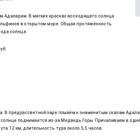
ам Адаларам. В мягких красках восходящего солнца
дельфинов в открытом море. Общая протяжённость
хода солнца.
уб.
а. В предрассветной заре плывём к знаменитым скалам Адала
 солнце поднимается из-за Медведь Горы. Причаливаем в одной
а 12 км, длительность тура около 5,5 часов.