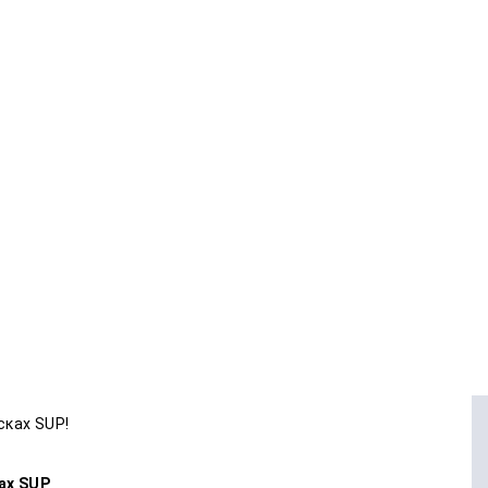
сках SUP!
ах SUP