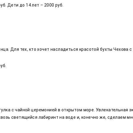
уб. Дети до 14 лет – 2000 руб.
лнца. Для тех, кто хочет насладиться красотой бухты Чехова 
уб.
P
лка с чайной церемонией в открытом море. Увлекательная экс
квозь светящийся лабиринт на воде и, конечно же, сделаем м