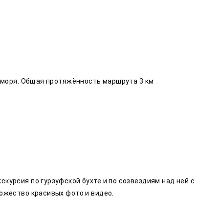
с моря. Общая протяжённость маршрута 3 км
курсия по гурзуфской бухте и по созвездиям над ней с
ножество красивых фото и видео.