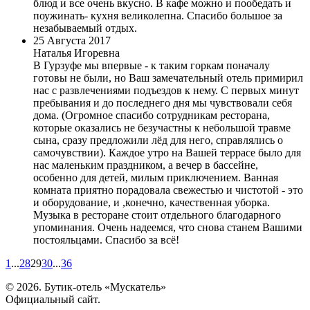
блюд и все очень вкусно. В кафе можно и пообедать и
поужинать- кухня великолепна. Спасибо большое за
незабываемый отдых.
25 Августа 2017
Наталья Игоревна
В Гурзуфе мы впервые - к таким горкам поначалу
готовы не были, но Ваш замечательный отель примирил
нас с развлечениями подъездов к нему. С первых минут
пребывания и до последнего дня мы чувствовали себя
дома. (Огромное спасибо сотрудникам ресторана,
которые оказались не безучастны к небольшой травме
сына, сразу предложили лёд для него, справлялись о
самочувствии). Каждое утро на Вашей террасе было для
нас маленьким праздником, а вечер в бассейне,
особенно для детей, милым приключением. Ванная
комната приятно порадовала свежестью и чистотой - это
и оборудование, и ,конечно, качественная уборка.
Музыка в ресторане стоит отдельного благодарного
упоминания. Очень надеемся, что снова станем Вашими
постояльцами. Спасибо за всё!
1
...
28
29
30
...
36
© 2026. Бутик-отель «Мускатель»
Официальный сайт.