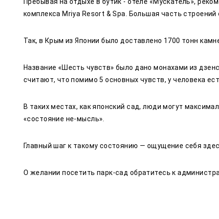
Пребывая на отдыхе в бутик - отеле «Мускатель», реко
комплекса Mriya Resort & Spa. Большая часть строений 
Так, в Крым из Японии было доставлено 1700 тонн камн
Название «Шесть чувств» было дано монахами из дзенс
считают, что помимо 5 основных чувств, у человека ес
В таких местах, как японский сад, люди могут максима
«состояние не-мысль».
Главный шаг к такому состоянию — ощущение себя здес
О желании посетить парк-сад обратитесь к администра