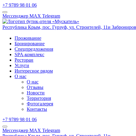
+7 9789 98 01 06
Мессенджер MAX
Telegram
Республика Крым,
пос. Гурзуф,
ул. Строителей, 11и
Заброниров
Проживание
Бронирование
Спецпредложения
SPA-комплекс
Ресторан
Услуги
Интересное рядом
О нас
О нас
Отзывы
Новости
Территория
Фотогалерея
Контакты
+7 9789 98 01 06
Мессенджер MAX
Telegram
Республика Крым,
пос. Гурзуф,
ул. Строителей, 11и