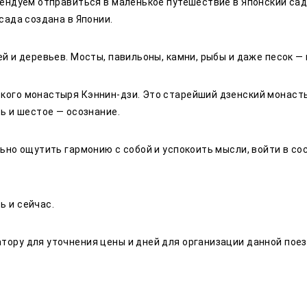
мендуем отправиться в маленькое путешествие в Японский сад
сада создана в Японии.
ей и деревьев. Мосты, павильоны, камни, рыбы и даже песок —
кого монастыря Кэннин-дзи. Это старейший дзенский монастыр
ть и шестое — осознание.
льно ощутить гармонию с собой и успокоить мысли, войти в сос
ь и сейчас.
тору для уточнения цены и дней для организации данной поез