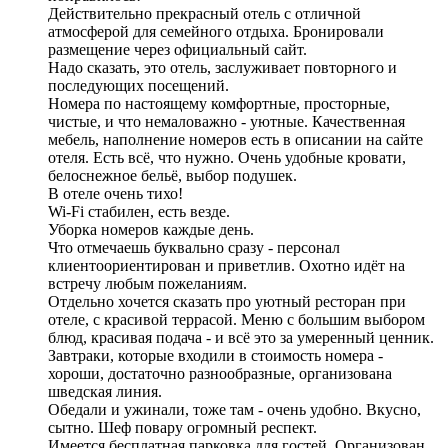
Действительно прекрасный отель с отличной
атмосферой для семейного отдыха. Бронировали
размещение через официальный сайт.
Надо сказать, это отель, заслуживает повторного и
последующих посещений.
Номера по настоящему комфортные, просторные,
чистые, и что немаловажно - уютные. Качественная
мебель, наполнение номеров есть в описании на сайте
отеля. Есть всё, что нужно. Очень удобные кровати,
белоснежное бельё, выбор подушек.
В отеле очень тихо!
Wi-Fi стабилен, есть везде.
Уборка номеров каждые день.
Что отмечаешь буквально сразу - персонал
клиентоориентирован и приветлив. Охотно идёт на
встречу любым пожеланиям.
Отдельно хочется сказать про уютный ресторан при
отеле, с красивой террасой. Меню с большим выбором
блюд, красивая подача - и всё это за умеренный ценник.
Завтраки, которые входили в стоимость номера -
хороши, достаточно разнообразные, организована
шведская линия.
Обедали и ужинали, тоже там - очень удобно. Вкусно,
сытно. Шеф повару огромный респект.
Имеется бесплатная парковка для гостей. Организован