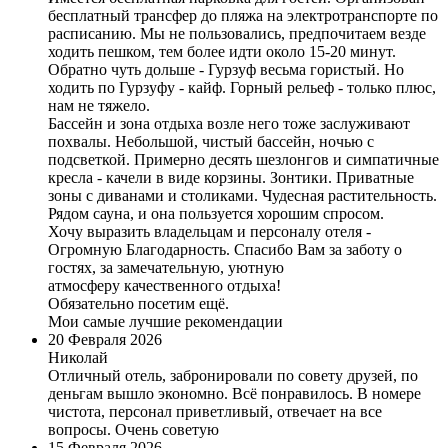
бесплатный трансфер до пляжа на электротранспорте по
расписанию. Мы не пользовались, предпочитаем везде
ходить пешком, тем более идти около 15-20 минут.
Обратно чуть дольше - Гурзуф весьма гористый. Но
ходить по Гурзуфу - кайф. Горный рельеф - только плюс,
нам не тяжело.
Бассейн и зона отдыха возле него тоже заслуживают
похвалы. Небольшой, чистый бассейн, ночью с
подсветкой. Примерно десять шезлонгов и симпатичные
кресла - качели в виде корзины. Зонтики. Приватные
зоны с диванами и столиками. Чудесная растительность.
Рядом сауна, и она пользуется хорошим спросом.
Хочу выразить владельцам и персоналу отеля -
Огромную Благодарность. Спасибо Вам за заботу о
гостях, за замечательную, уютную
атмосферу качественного отдыха!
Обязательно посетим ещё.
Мои самые лучшие рекомендации
20 Февраля 2026
Николай
Отличный отель, забронировали по совету друзей, по
деньгам вышло экономно. Всё понравилось. В номере
чистота, персонал приветливый, отвечает на все
вопросы. Очень советую
15 Февраля 2026